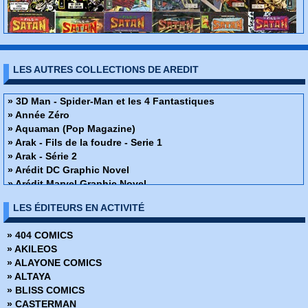
LES AUTRES COLLECTIONS DE AREDIT
» 3D Man - Spider-Man et les 4 Fantastiques
» Année Zéro
» Aquaman (Pop Magazine)
» Arak - Fils de la foudre - Serie 1
» Arak - Série 2
» Arédit DC Graphic Novel
» Arédit Marvel Graphic Novel
» Arion
LES ÉDITEURS EN ACTIVITÉ
» Artima Color Marvel Géant
» Atari Force
» 404 COMICS
» Atom - Artima Color DC Géant
» AKILEOS
» Atom (Pop Magazine)
» ALAYONE COMICS
» Best of Marvel
» ALTAYA
» Bomba (Pop Magazine)
» BLISS COMICS
» Camelot 3000
» CASTERMAN
» Captain Action (Pop Magazine)