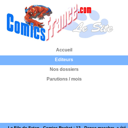
Accueil
Editeurs
Nos dossiers
Parutions / mois
Le Fils de Satan - Comics Pocket : 12 - Danse macabre, a été