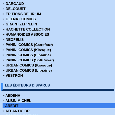
» DARGAUD
» Captain America - Serie 1
» DELCOURT
» Captain America - Serie 2
» EDITIONS DELIRIUM
» Captain America Spécial
» GLENAT COMICS
» Captain Carotte
» GRAPH ZEPPELIN
» Captain Comète et Superman
» HACHETTE COLLECTION
» Captain Victory
» HUMANOIDES ASSOCIES
» Comics Parade
» NEOFELIS
» Conan - Pocket NB
» PANINI COMICS (Carrefour)
» Conan Géant
» PANINI COMICS (Kiosque)
» Conan Hors Serie
» PANINI COMICS (Librairie)
» Conan le barbare - Serie 1
» PANINI COMICS (SoftCover)
» Conan le barbare - Serie 2
» URBAN COMICS (Kiosque)
» Conan Pocket Couleur
» URBAN COMICS (Librairie)
» Conan Spécial
» VESTRON
» DC Flash - Serie 1
» DC Flash - Serie 2
LES ÉDITEURS DISPARUS
» DC Flash spécial
» Démon - Comics Pocket - Serie 1
» AEDENA
» Démon - DC Arédit - Serie 2
» ALBIN MICHEL
» Docteur Strange
AREDIT
» Dr Strange Hors Série
» ATLANTIC BD
» Dracula - Pocket NB