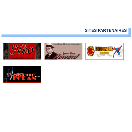
» Omega Men - DC Arédit
» Power Lords
» Powerman et Ironfist
» Robo Hunter
» Sgt Rock
SITES PARTENAIRES
» Shazam - Collection Flash
» Shazam (Pop Magazine)
» Shazam Spécial Géant
» Spectral - Comics Pocket - Serie 1
» Spectral - Comics Pocket - Serie 2
» Spectral - Pocket - DC Arédit - Serie 3
» Star Flash - Arédit DC Couleur
» Star Trek
» Star Trek Spécial
» Submariner
» Submariner - Pocket NB
» Sueurs Froides - Arédit DC Couleur
» Super Action - Arédit DC Couleur
» Super Héros - Arédit DC Couleur
» Super Star Comics - DC Arédit
» Thor - Pocket NB
» Thor -Collection Flash Nouvelle Formule
» Thor Fils d'Odin