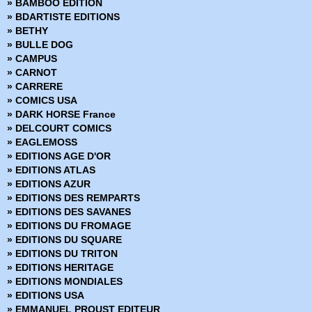
» BAMBOO EDITION
» Dracula le vampire
» BDARTISTE EDITIONS
» Eclipse Comics
» BETHY
» Eclipso - Pocket NB
» BULLE DOG
» Electric Warrior
» CAMPUS
» Epic
» CARNOT
» Et si
» CARRERE
» Etranges Aventures
» COMICS USA
» Faucon Noir - Collection Flash
» DARK HORSE France
» Flash
» DELCOURT COMICS
» Flash - Pocket NB - Collection Cosmos Flash
» EAGLEMOSS
» Flash (Pop Magazine)
» EDITIONS AGE D'OR
» Flash Comics
» EDITIONS ATLAS
» Frankenshtein - Pocket NB
» EDITIONS AZUR
» Green Lantern - Pocket NB - Collection Flash
» EDITIONS DES REMPARTS
» Green Lantern (Pop Magazine)
» EDITIONS DES SAVANES
» Hercule - Collection Flash Nouvelle Formule
» EDITIONS DU FROMAGE
» Hercule - Pocket NB - Collection Flash
» EDITIONS DU SQUARE
» Hex - DC Arédit
» EDITIONS DU TRITON
» Hulk - Gamma
» EDITIONS HERITAGE
» Hulk - Pocket Color
» EDITIONS MONDIALES
» Hulk - Pocket NB
» EDITIONS USA
» Hulk (Collection Flash Nouvelle Formule)
» EMMANUEL PROUST EDITEUR