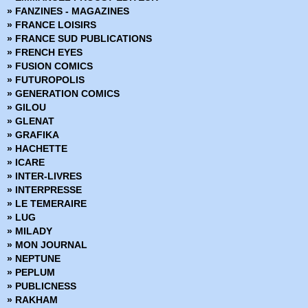
» Hulk Géant
» FANZINES - MAGAZINES
» Hulk HS
» FRANCE LOISIRS
» Il est Minuit
» FRANCE SUD PUBLICATIONS
» Il est Minuit - Comics Pocket Série 1
» FRENCH EYES
» Il est Minuit - Comics Pocket Série 2
» FUSION COMICS
» Jonah Hex - Arédit DC Couleur
» FUTUROPOLIS
» Jonah Hex - DC Arédit - Pocket NB
» GENERATION COMICS
» Judge Dredd
» GILOU
» Kamandi - Artima Color DC Superstar
» GLENAT
» Kamandi - Comics Pocket
» GRAFIKA
» Kazar
» HACHETTE
» King Conan
» ICARE
» Kull - Pocket Couleur
» INTER-LIVRES
» L'Escadron des Etoiles
» INTERPRESSE
» L'Inattendu - Comics Pocket
» LE TEMERAIRE
» La Créature du Marais - Arédit DC Couleur - Serie 1
» LUG
» La Créature du Marais - Artima Color Dc Super Star
» MILADY
» La Légende de Star-Lord
» MON JOURNAL
» La Légion des Super-Héros - Artima Dc Color
» NEPTUNE
» La Ligue de Justice - Serie 1 - Artima Dc Color
» PEPLUM
» La Ligue de Justice - Serie 2 -Dc Arédit
» PUBLICNESS
» La Maison du Mystère - Comics Pocket
» RAKHAM
Le Fils de Satan - Comics Pocket