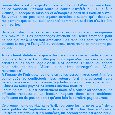
Simon Moore est chargé d'enquêter sur la mort d'un homme à bord
de ce vaisseau. Passant outre le conflit d'intérêt qui le lie à la
victime, il accepte la mission et débarque a bord de l'Hadrian's wall.
Sa venue n'est pas sans agacer certains d’autant qu'il découvre
rapidement que ce qui était annoncé comme un accident s'avère être
un meurtre.
Dans ce milieu clos les tensions entre les individus sont exaspérées
aux maximum. Les personnages affichent peu leurs émotions pour
ne pas ajouter à la tension ambiante. Les rancunes sont néanmoins
tenaces et malgré l'exiguïté du vaisseau certains ne se rencontre pas
ou peu.
A ce climat délétère, s'ajoute les relent de guerre froide entre la
colonie et la Terre. Ce thriller psychologique n'est pas sans rappeler
certains huit clos de l'age d'or de la SF comme "Outland" ou encore
plus près de nous "Alien, le huitième passager" ou "Alien
résurrection".
A l'image de l'intrigue, les liens entre les personnages sont à la fois
compliqués et conflictuels. Les auteurs font interagissent leurs
personnages avec une justesse psychologique qui frise la perfection.
L'étude de leurs psyché ne souffre aucune fioriture.
Le timing est lui aussi parfaitement maitrisé ajoutant au scénario une
efficacité redoutable. Le lecteur, nageant dans cette ambiance
suffocante ne daigne en sortir qu'une fois la dernière page tournée.
Ce premier tome de Hadrian's Wall, regroupe les numéros 1 à 4 de la
série publié de Septembre à Décembre 2016 chez Image Comics.
L'histoire est prévue sur 8 numéros, un second tome est donc prévu