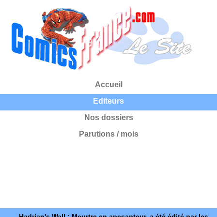
Accueil
Editeurs
Nos dossiers
Parutions / mois
Hadrian's Wall : Meurtre en apesanteur, a été édité par les