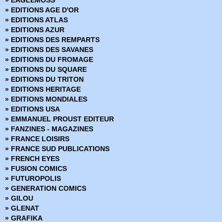
» Nailbiter
» EDITIONS AGE D'OR
» Never Go Home
» EDITIONS ATLAS
» Ody-C Omnibus
» EDITIONS AZUR
» Orphelins
» EDITIONS DES REMPARTS
» Out There
» EDITIONS DES SAVANES
» Phonogram
» EDITIONS DU FROMAGE
» Polar
» EDITIONS DU SQUARE
» Power Rangers
» EDITIONS DU TRITON
» Power Rangers Pink
» EDITIONS HERITAGE
» Pretty Deadly
» EDITIONS MONDIALES
» Ragnarök
» EDITIONS USA
» Robbie Burns Witch Hunter
» EMMANUEL PROUST EDITEUR
» Roche Limit
» FANZINES - MAGAZINES
» Rumble
» FRANCE LOISIRS
» Secret Identities
» FRANCE SUD PUBLICATIONS
» Sex & Violence
» FRENCH EYES
» Sex Criminals
» FUSION COMICS
» Shutter
» FUTUROPOLIS
» Silent Dragon
» GENERATION COMICS
» Silver
» GILOU
» Snotgirl
» GLENAT
» Sons of the devil
» GRAFIKA
» Southern Cross