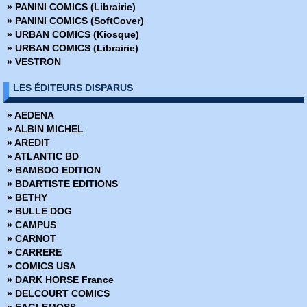
» PANINI COMICS (Librairie)
» Five Ghosts
» PANINI COMICS (SoftCover)
» Furious
» URBAN COMICS (Kiosque)
» Ghost
» URBAN COMICS (Librairie)
» Golem
» VESTRON
» Goners
» Graveyard Shift
LES ÉDITEURS DISPARUS
Hadrian's Wall
» Harrow County
» AEDENA
» Heart in a box
» ALBIN MICHEL
» Hexed Omnibus
» AREDIT
» Ignition City
» ATLANTIC BD
» Jem & les Hologrammes
» BAMBOO EDITION
» Juste un peu de cendres
» BDARTISTE EDITIONS
» Klaus
» BETHY
» Lady Killer
» BULLE DOG
» Lady Mechanika
» CAMPUS
» Lady Mechanika - Edition collector
» CARNOT
» Lazarus
» CARRERE
» Letter 44
» COMICS USA
» Lowlifes
» DARK HORSE France
» Marineman
» DELCOURT COMICS
» N de Stephen King
» EAGLEMOSS