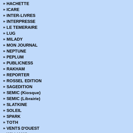
» HACHETTE
» Sukeban Turbo
» ICARE
» Superstar
» INTER-LIVRES
» The Beauty
» INTERPRESSE
» The Bunker
» LE TEMERAIRE
» The Disciples
» LUG
» The Dying & the Dead
» MILADY
» The Empty Man
» MON JOURNAL
» The Infinite Loop
» NEPTUNE
» The Old Guard
» PEPLUM
» The Shaolin Cowboy
» PUBLICNESS
» The Wicked + The Divine
» RAKHAM
» The X-Files
» REPORTER
» The X-Files Archives
» ROSSEL EDITION
» Violent Love
» SAGEDITION
» Wayward
» SEMIC (Kiosque)
» Wild Blue Yonder
» SEMIC (Librairie)
» Winnebago Graveyard
» SLATKINE
» Wolf-man
» SOLEIL
» Wraithborn
» SPARK
» TOTH
» VENTS D'OUEST