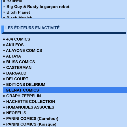
» Ballistic
» Big Guy & Rusty le garçon robot
» Bitch Planet
» Black Magick
» Black Market
LES ÉDITEURS EN ACTIVITÉ
» Cannibal
» Captain Biceps
» 404 COMICS
» Coda Omnibus
» AKILEOS
» Contro Natura Omnibus
» ALAYONE COMICS
» Crimson Omnibus
» ALTAYA
» Critical hit
» BLISS COMICS
» Croquemitaines
» CASTERMAN
» Curse Words
» DARGAUD
» Danger Girl
» DELCOURT
» Dark Crystal
» EDITIONS DELIRIUM
» Day Men
GLENAT COMICS
» Dead Letters
» GRAPH ZEPPELIN
» Denver & other stories
» HACHETTE COLLECTION
» Devolution
» HUMANOIDES ASSOCIES
» Drifter
» NEOFELIS
» Evil Empire
» PANINI COMICS (Carrefour)
» Fairy Quest
» PANINI COMICS (Kiosque)
» Fanboys vs Zombies