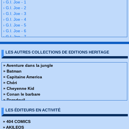
› G.I. Joe - 1
› G.I. Joe - 2
› G.I. Joe - 3
› G.I. Joe - 4
› G.I. Joe - 5
› G.I. Joe - 6
› G.I. Joe - 7
› G.I. Joe - 8
› G.I. Joe - 9
LES AUTRES COLLECTIONS DE EDITIONS HERITAGE
› G.I. Joe - 10
› 11 - 12
› 13 - 14
» Aventure dans la jungle
› 15 - 16
» Batman
› G.I. Joe - 17
» Capitaine America
› G.I. Joe - 18
» Chéri
› G.I. Joe - 19
» Cheyenne Kid
› G.I. Joe - 20
» Conan le barbare
› G.I. Joe - 21
» Daredevil
› G.I. Joe - 22
» Docteur Strange
LES ÉDITEURS EN ACTIVITÉ
› G.I. Joe - 23
» Fantastic Four
› G.I. Joe - 24
» Fantômes echos du monde du spiritisme
» 404 COMICS
› G.I. Joe - 25
» Flash
» AKILEOS
› G.I. Joe - 26
» Flash Gordon