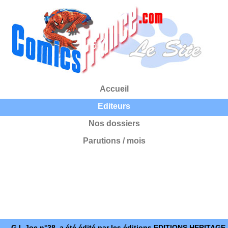
Accueil
Editeurs
Nos dossiers
Parutions / mois
G.I. Joe n°38, a été édité par les éditions EDITIONS HERITAGE.