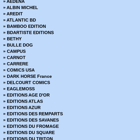
» AEDENA
» Shang Shi - Maître de Kung fu
» ALBIN MICHEL
» Star Wars Trois-dans-un
» AREDIT
» Superman
» ATLANTIC BD
» Trois-dans-un Flash
» BAMBOO EDITION
» Wonder Woman
» BDARTISTE EDITIONS
» BETHY
» BULLE DOG
» CAMPUS
» CARNOT
» CARRERE
» COMICS USA
» DARK HORSE France
» DELCOURT COMICS
» EAGLEMOSS
» EDITIONS AGE D'OR
» EDITIONS ATLAS
» EDITIONS AZUR
» EDITIONS DES REMPARTS
» EDITIONS DES SAVANES
» EDITIONS DU FROMAGE
» EDITIONS DU SQUARE
» EDITIONS DU TRITON