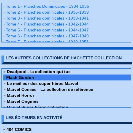
› Tome 1 - Planches Dominicales - 1934 1936
› Tome 2 - Planches dominicales - 1936-1939
› Tome 3 - Planches dominicales - 1939-1941
› Tome 4 - Planches dominicales - 1942-1944
› Tome 5 - Planches dominicales - 1944-1947
› Tome 6 - Planches dominicales - 1947-1949
› Tome 7 - Planches dominicales - 1949-1951
› Tome 8 - Planches dominicales - 1951-1954
› Tome 9 - Planches dominicales - 1954-1956
LES AUTRES COLLECTIONS DE HACHETTE COLLECTION
› Tome 10 - Planches dominicales - 1956-1958
› Tome 11 - Planches dominicales - 1958 -1961
› Tome 12 - Planches dominicales - 1961-1963
» Deadpool - la collection qui tue
› Tome 13 -Planches dominicales - 1963-1965
Flash Gordon
› Tome 14 - Planches dominicales - 1965-1967
» Le meilleur des super-héros Marvel
› Tome 15 - Planches dominicales - 1967-1970
» Marvel Comics - La collection de référence
› Tome 16 - Planches dominicales - 1970-1973
» Marvel Horror
› Tome 17 - Planches dominicales - 1973-1974
» Marvel Origines
› Tome 18 - Planches dominicales - 1974-1975
» Marvel Super-héros Collection
› Tome 19 - Planches dominicales - 1975-1978
» Marvel Ultimate
LES ÉDITEURS EN ACTIVITÉ
› Tome 20 - Planches dominicales - 1978-1981
» Star Wars - Légendes - La collection
› Tome 21 - Planches dominicales - 1981-1984
» The Savage Sword of Conan
» 404 COMICS
› Tome 22 - Planches dominicales - 1984-1986
» X-Men - La collection Mutante