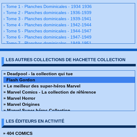
› Tome 1 - Planches Dominicales - 1934 1936
› Tome 2 - Planches dominicales - 1936-1939
› Tome 3 - Planches dominicales - 1939-1941
› Tome 4 - Planches dominicales - 1942-1944
› Tome 5 - Planches dominicales - 1944-1947
› Tome 6 - Planches dominicales - 1947-1949
› Tome 7 - Planches dominicales - 1949-1951
› Tome 8 - Planches dominicales - 1951-1954
› Tome 9 - Planches dominicales - 1954-1956
LES AUTRES COLLECTIONS DE HACHETTE COLLECTION
› Tome 10 - Planches dominicales - 1956-1958
› Tome 11 - Planches dominicales - 1958 -1961
› Tome 12 - Planches dominicales - 1961-1963
» Deadpool - la collection qui tue
› Tome 13 -Planches dominicales - 1963-1965
Flash Gordon
› Tome 14 - Planches dominicales - 1965-1967
» Le meilleur des super-héros Marvel
Tome 15 - Planches dominicales - 1967-1970
» Marvel Comics - La collection de référence
› Tome 16 - Planches dominicales - 1970-1973
» Marvel Horror
› Tome 17 - Planches dominicales - 1973-1974
» Marvel Origines
› Tome 18 - Planches dominicales - 1974-1975
» Marvel Super-héros Collection
› Tome 19 - Planches dominicales - 1975-1978
» Marvel Ultimate
LES ÉDITEURS EN ACTIVITÉ
› Tome 20 - Planches dominicales - 1978-1981
» Star Wars - Légendes - La collection
› Tome 21 - Planches dominicales - 1981-1984
» The Savage Sword of Conan
» 404 COMICS
› Tome 22 - Planches dominicales - 1984-1986
» X-Men - La collection Mutante