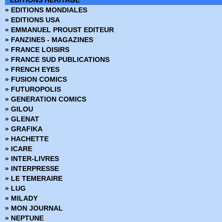
EDITIONS HERITAGE
› 69 - 70
» EDITIONS MONDIALES
› 71 - 72
» EDITIONS USA
› 73 - 74
» EMMANUEL PROUST EDITEUR
75 - 76
» FANZINES - MAGAZINES
› 77 - 78
» FRANCE LOISIRS
› 79 - 80
» FRANCE SUD PUBLICATIONS
› 81 - 82
» FRENCH EYES
› 83 - 84
» FUSION COMICS
› 85 - 86
» FUTUROPOLIS
› 87 - 88
» GENERATION COMICS
› 89 - 90
» GILOU
› 91 - 92
» GLENAT
› 93 - 94
» GRAFIKA
› 95 - 96
» HACHETTE
› 97 - 98
» ICARE
› 99 - 100
» INTER-LIVRES
› 101 - 102
» INTERPRESSE
› 103 - 104
» LE TEMERAIRE
› 105 - 106
» LUG
› 107 - 108
» MILADY
› 109 - 110
» MON JOURNAL
› 111 - 112
» NEPTUNE
› 113 - 114