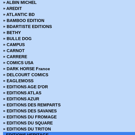
» ALBIN MICHEL
› Fantastic Four - 47
» Star Wars Trois-dans-un
» AREDIT
› Fantastic Four - 48
» Superman
» ATLANTIC BD
› Fantastic Four - 49
» Trois-dans-un Flash
» BAMBOO EDITION
› Fantastic Four - 50
» Wonder Woman
» BDARTISTE EDITIONS
› Fantastic Four - 51
» BETHY
› Fantastic Four - 52
» BULLE DOG
› Fantastic Four - 53
» CAMPUS
› Fantastic Four - 54
» CARNOT
› Fantastic Four - 55
» CARRERE
› Fantastic Four - 56
» COMICS USA
› Fantastic Four - 57
» DARK HORSE France
› Fantastic Four - 58
» DELCOURT COMICS
› Fantastic Four - 59
» EAGLEMOSS
› Fantastic Four - 60
» EDITIONS AGE D'OR
› Fantastic Four - 61
» EDITIONS ATLAS
› Fantastic Four - 62
» EDITIONS AZUR
› Fantastic Four - 63
» EDITIONS DES REMPARTS
› Fantastic Four - 64
» EDITIONS DES SAVANES
› Fantastic Four - 65
» EDITIONS DU FROMAGE
› Fantastic Four - 66
» EDITIONS DU SQUARE
› Fantastic Four - 67
» EDITIONS DU TRITON
› Fantastic Four - 68