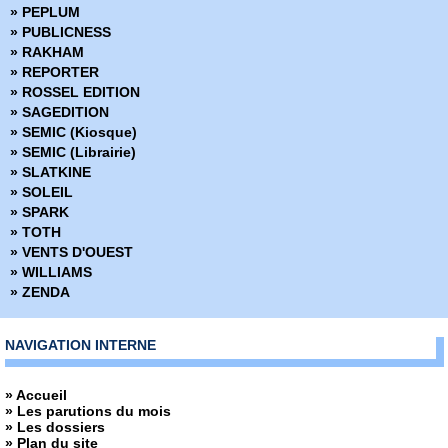
» PEPLUM
› 115 - 116
» PUBLICNESS
› 117 - 118
» RAKHAM
› 119 - 120
» REPORTER
› 121 - 122
» ROSSEL EDITION
› 123 - 124
» SAGEDITION
› 125 - 126
» SEMIC (Kiosque)
› 127 - 128
» SEMIC (Librairie)
› 129 - 130
» SLATKINE
› 131 - 132
» SOLEIL
› 133 - 134
» SPARK
› 135 - 136
» TOTH
› 137 - 138
» VENTS D'OUEST
› 139 - 140
» WILLIAMS
› 141 - 142
» ZENDA
› 143 - 144
› 145 - 146
› 147 - 148
NAVIGATION INTERNE
› 149 - 150
› 151 - 152
» Accueil
› 153 - 154
» Les parutions du mois
› 155 - 156
» Les dossiers
› 157 - 158
» Plan du site