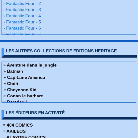
› Fantastic Four - 2
› Fantastic Four - 3
› Fantastic Four - 4
› Fantastic Four - 5
› Fantastic Four - 6
› Fantastic Four - 7
› Fantastic Four - 8
› Fantastic Four - 9
LES AUTRES COLLECTIONS DE EDITIONS HERITAGE
› Fantastic Four - 10
› Fantastic Four - 11
› Fantastic Four - 12
» Aventure dans la jungle
› Fantastic Four - 13
» Batman
› Fantastic Four - 14
» Capitaine America
› Fantastic Four - 15
» Chéri
› Fantastic Four - 16
» Cheyenne Kid
› Fantastic Four - 17
» Conan le barbare
› Fantastic Four - 18
» Daredevil
› Fantastic Four - 19
» Docteur Strange
LES ÉDITEURS EN ACTIVITÉ
› Fantastic Four - 20
Fantastic Four
› Fantastic Four - 21
» Fantômes echos du monde du spiritisme
» 404 COMICS
› Fantastic Four - 22
» Flash
» AKILEOS
› Fantastic Four - 23
» Flash Gordon
» ALAYONE COMICS