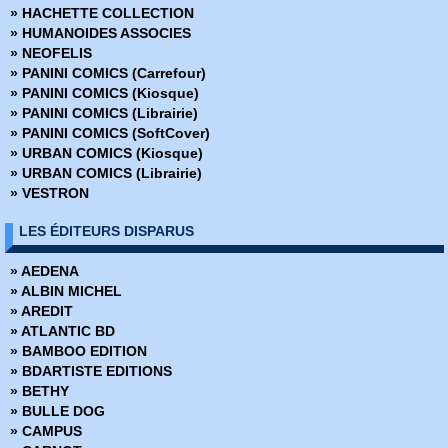
» HACHETTE COLLECTION
› 33 - La légende retrouvée
» HUMANOIDES ASSOCIES
› 34 - Jedi de la République
» NEOFELIS
› 35 - Les derniers Jedi
» PANINI COMICS (Carrefour)
› 36 - Mers de feu
» PANINI COMICS (Kiosque)
› 37 - Hiérarchisation
» PANINI COMICS (Librairie)
› 38 - Le réveil
» PANINI COMICS (SoftCover)
› 39 - Solo
» URBAN COMICS (Kiosque)
› 40 - La forteresse de Vador
» URBAN COMICS (Librairie)
» VESTRON
LES ÉDITEURS DISPARUS
» AEDENA
» ALBIN MICHEL
» AREDIT
» ATLANTIC BD
» BAMBOO EDITION
» BDARTISTE EDITIONS
» BETHY
» BULLE DOG
» CAMPUS