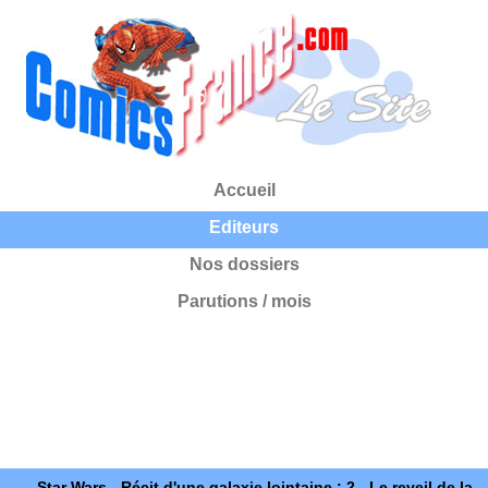
Accueil
Editeurs
Nos dossiers
Parutions / mois
Star Wars - Récit d'une galaxie lointaine : 2 - Le reveil de la