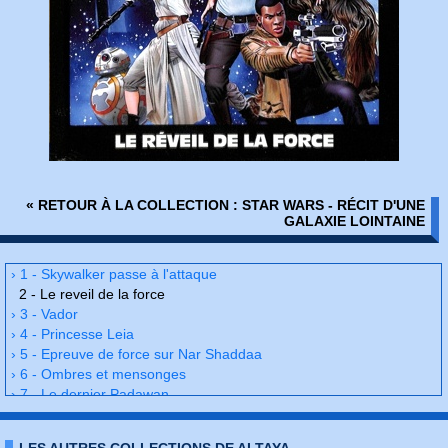
« RETOUR À LA COLLECTION : STAR WARS - RÉCIT D'UNE
GALAXIE LOINTAINE
› 1 - Skywalker passe à l'attaque
2 - Le reveil de la force
› 3 - Vador
› 4 - Princesse Leia
› 5 - Epreuve de force sur Nar Shaddaa
› 6 - Ombres et mensonges
› 7 - Le dernier Padawan
› 8 - Les ruines de l'Empire
› 9 - Vador - Abattu