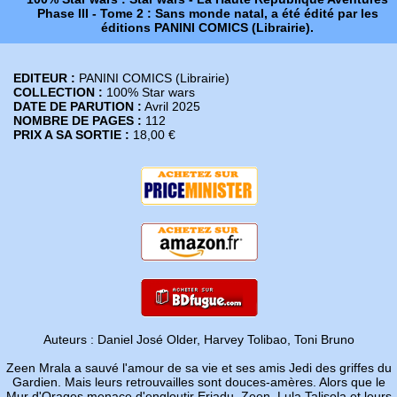
Phase III - Tome 2 : Sans monde natal, a été édité par les
éditions PANINI COMICS (Librairie).
EDITEUR :
PANINI COMICS (Librairie)
COLLECTION :
100% Star wars
DATE DE PARUTION :
Avril 2025
NOMBRE DE PAGES :
112
PRIX A SA SORTIE :
18,00 €
Auteurs : Daniel José Older, Harvey Tolibao, Toni Bruno
Zeen Mrala a sauvé l'amour de sa vie et ses amis Jedi des griffes du
Gardien. Mais leurs retrouvailles sont douces-amères. Alors que le
Mur d'Orages menace d'engloutir Eriadu, Zeen, Lula Talisola et leurs