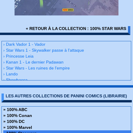
« RETOUR À LA COLLECTION : 100% STAR WARS
› Dark Vador 1 - Vador
› Star Wars 1 - Skywalker passe à l'attaque
› Princesse Leia
› Kanan 1 - Le dernier Padawan
› Star Wars - Les ruines de l'empire
› Lando
› Shewbacca
› Star Wars 2
› Dark Vador 2
LES AUTRES COLLECTIONS DE PANINI COMICS (LIBRAIRIE)
› Kanan 2 - Le dernier padawan
› Obi-wan et Anakin
› Star Wars - Un nouvel éspoir
» 100% ABC
› Vador abattu
» 100% Conan
› L'empire contre-attaque
» 100% DC
› Star Wars - Le retour du Jedi
» 100% Marvel