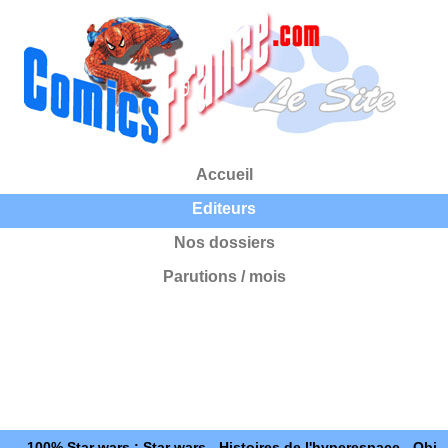
Accueil
Editeurs
Nos dossiers
Parutions / mois
100% Star wars : Star wars - Histoires de l'hyperespace - Obi-